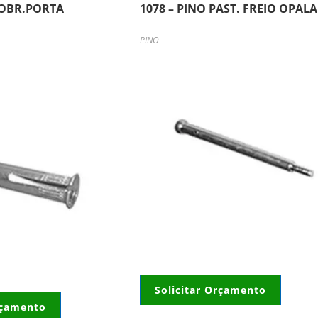
DOBR.PORTA
1078 – PINO PAST. FREIO OPALA 
L
PINO
Solicitar Orçamento
rçamento