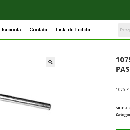
nha conta
Contato
Lista de Pedido
107
PAS
1075 P
SKU:
e5
Catego