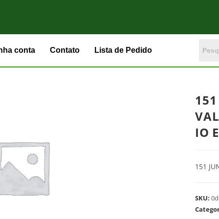
nha conta
Contato
Lista de Pedido
151
VAL
IO 
151 JU
SKU:
0d
Catego