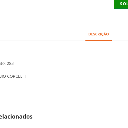
SO
DESCRIÇÃO
to: 283
IO CORCEL II
elacionados