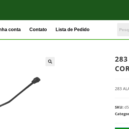
nha conta
Contato
Lista de Pedido
283
COR
283 AL
SKU:
d5
Catego