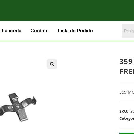
nha conta
Contato
Lista de Pedido
359
FRE
359 MO
SKU:
f3
Catego