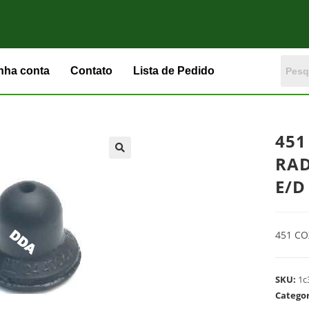
nha conta
Contato
Lista de Pedido
451
RAD
E/D
451 CO
SKU:
1c
Catego