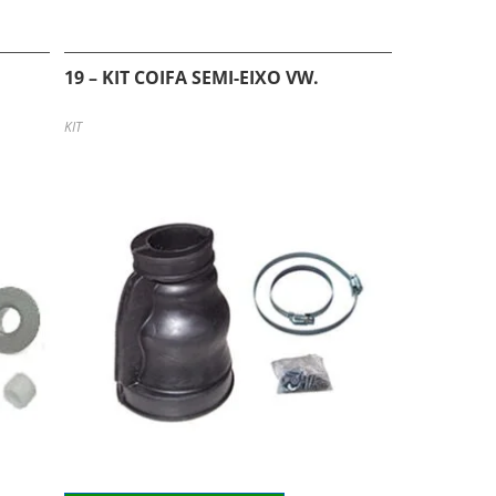
O
19 – KIT COIFA SEMI-EIXO VW.
KIT