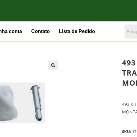
nha conta
Contato
Lista de Pedido
493
TRA
MO
493 KI
MONTA
SKU:
17