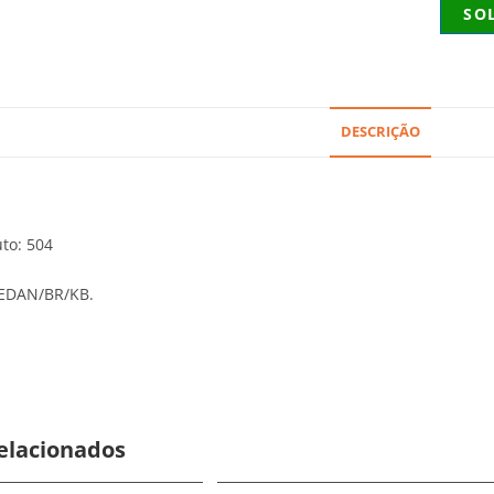
SO
DESCRIÇÃO
to: 504
EDAN/BR/KB.
elacionados