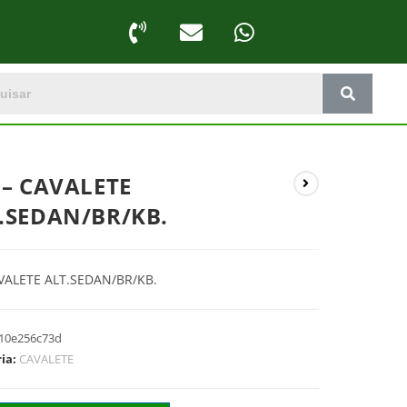
 – CAVALETE
.SEDAN/BR/KB.
VALETE ALT.SEDAN/BR/KB.
10e256c73d
ria:
CAVALETE