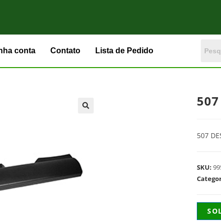
nha conta
Contato
Lista de Pedido
507
507 D
SKU:
99
Catego
SO