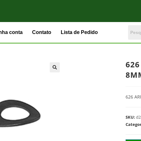
nha conta
Contato
Lista de Pedido
626
8M
626 A
SKU:
d2
Catego