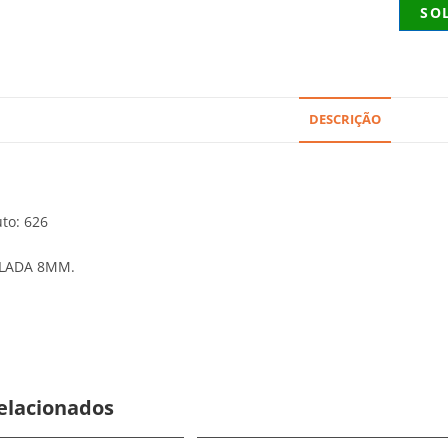
SO
DESCRIÇÃO
to: 626
LADA 8MM.
elacionados