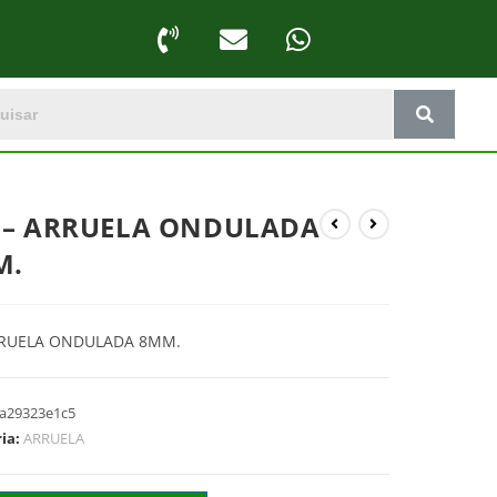
 – ARRUELA ONDULADA
M.
RRUELA ONDULADA 8MM.
a29323e1c5
ria:
ARRUELA