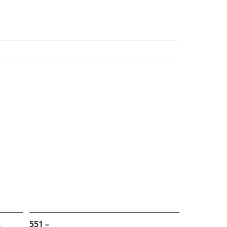
.
551 –