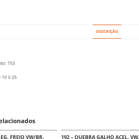
DESCRIÇÃO
to: 753
 10 X 25
elacionados
REG. FREIO VW/BR.
192 – QUEBRA GALHO ACEL. VW