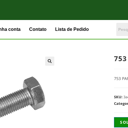
nha conta
Contato
Lista de Pedido
753
753 PA
SKU:
3a
Catego
SO