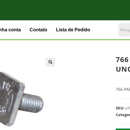
nha conta
Contato
Lista de Pedido
766
UN
766 P
SKU:
a7
Catego