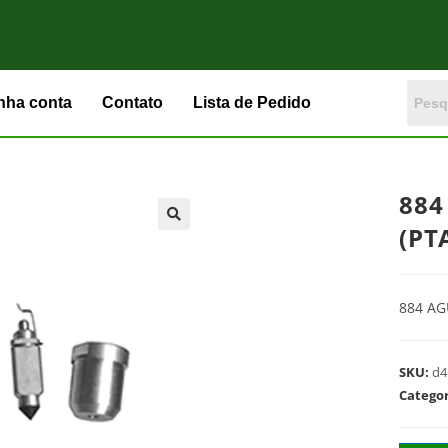
nha conta
Contato
Lista de Pedido
884
(PT
884 AG
SKU:
d4
Catego