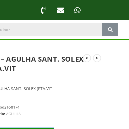
 – AGULHA SANT. SOLEX
A.VIT
ULHA SANT. SOLEX (PTA.VIT
bd21c4f174
ria:
AGULHA