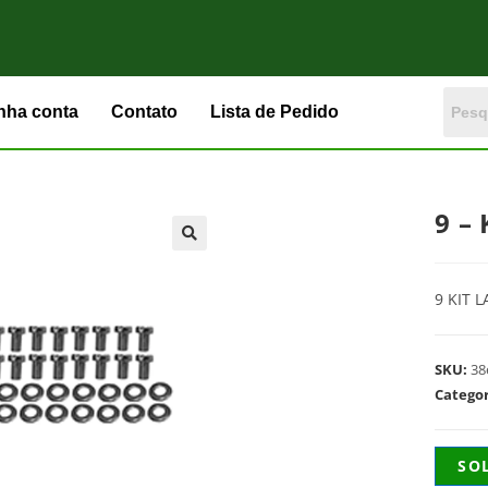
nha conta
Contato
Lista de Pedido
9 –
9 KIT 
SKU:
38
Catego
SO