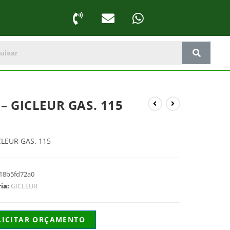
 – GICLEUR GAS. 115
CLEUR GAS. 115
18b5fd72a0
ria:
GICLEUR
LICITAR ORÇAMENTO