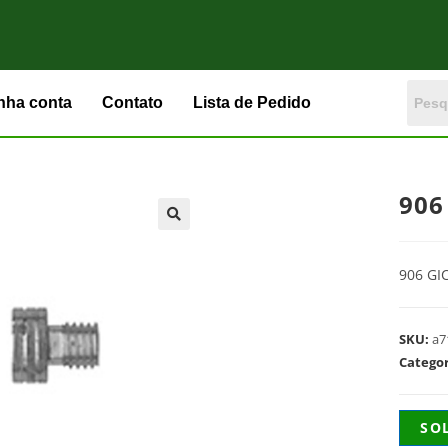
nha conta
Contato
Lista de Pedido
906
906 GI
SKU:
a7
Catego
SO