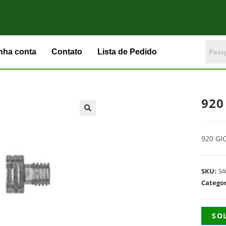
nha conta
Contato
Lista de Pedido
920
920 GI
SKU:
34
Catego
SO