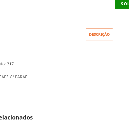
SO
DESCRIÇÃO
to: 317
APE C/ PARAF.
elacionados