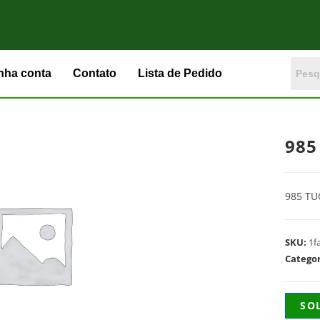
nha conta
Contato
Lista de Pedido
985
985 TU
SKU:
1f
Catego
SO